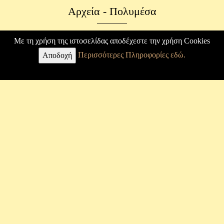
Αρχεία - Πολυμέσα
Φωτογραφικό Αρχείο
Με τη χρήση της ιστοσελίδας αποδέχεστε την χρήση Cookies
Περισσότερες Πληροφορίες εδώ.
Επιστολές
Αποδοχή
Κ. Καραθεοδωρή
Βιογραφία
Άρθρα
Εργασίες
Φωτογραφίες
Μουσείο
Σύνδεσμος