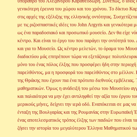
υπόβαθρο του Αλεξάνδρου Καραθεοδωρή. Συνεπώς, ο ίδιος ο
γενικότερη έρευνα του χώρου και του χρόνου. Το δίκτυο Κα
στις αρχές της εξέλιξης της ελληνικής οντότητας. Συσχετίζε
με τις ριζοσπαστικές ιδέες του John Argyris και γενικότερ
ως ένα παραδοσιακό και προσωπικό μουσείο. Δεν θα είχε ν
κέντρο. Και είναι το έργο του που παράγει την οντότητά του
και για το Μουσείο. Ως κέντρο μελετών, το όραμα του Μουσ
διαδικτύου μάς επιτρέπουν τώρα να εξετάζουμε πολυπλευρι
μόνο του ένας πόλος έλξης που προσφέρει ήδη στην περιοχή 
παρελθόντος, μα η προσφορά του παρελθόντος στο μέλλον. Κα
της Θράκης που έχουν πια ένα πρότυπο διεθνούς εμβέλειας. 
μαθηματικών. Όμως η ανάδειξή του μέσω του Μουσείου αγγίζ
και παλαιότερα να μην έχει αντιληφθεί την αξία του έργου 
μερικούς μήνες, δείχνει την ιερά οδό. Εναπόκειται σε μας 
ένταξη της Βουλγαρίας και της Ρουμανίας στην Ευρωπαϊκή 
ένας αποτελεσματικός τρόπος έλξης των παιδιών που είναι τ
ζήσει την ιστορία του μεγαλύτερου Έλληνα Μαθηματικού τ