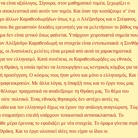
να είναι αξιόλογος. Σίγουρα, στον μαθηματικό τομέα, ξεχωρίζει ο
ποκλειστικά από αυτόν τον τομέα. Και όταν την κοιτάζουμε σ’ ένα
ργο άλλων Καραθεοδωρήδων όπως π.χ. ο Αλέξανδρος και ο Στέφανος.
ου θα χρειαστούν δεκάδες ερευνητές για να μελετήσουν το βάθος τη
μα δεν είναι γενικό όπως φαίνεται. Υπάρχουν χειροπιαστά σημεία που
 τον Αλέξανδρο Καραθεοδωρή τα στοιχεία είναι εντυπωσιακά: η Συνθή
ς, οι Ανατολικές μελέτες είναι μερικά από αυτά τα χαρακτηριστικά
ι για τον ελληνισμό. Κατά συνέπεια, οι Καραθεοδωρήδες ως εθνικός
τη Θράκη, η οποία πρέπει να λειτουργήσει ως κεντρικός κόμβος για τα
 προσέγγιση. Ο κόσμος τους ήταν μόνο και μόνο ο ελληνισμός. Και 
 γραφειοκρατών. Με άλλα λόγια, η ύπαρξή τους και το έργο τους μας
 θέλουμε πραγματικά να αναδείξουμε τη Θράκη μας. Το θέμα του
ούτε πολιτικό. Ένας εθνικός θησαυρός δεν αντέχει αυτές τις
λάδα και τον ελληνισμό δίχως να έχουν την ανάλογη αναγνώριση. Τώ
 να σταματήσει επειδή υπάρχουν τοπικιστικά αντανακλαστικά. Το
ε μέρα έρευνας το εφοδιάζει με νέα στοιχεία. Το όραμα γίνεται σιγά
ράκη. Και το έργο υλοποιεί ιδέες που είχαν οι ίδιοι οι