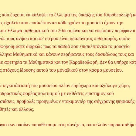
υ έρχεται να καλύψει το έλλειμα της ύπαρξης του Καραθεοδωρή κ
ες σχολεία που επισκέπτονται κάθε χρόνο το μουσείο έχουν την
γάλου Έλληνα μαθηματικού του 20ου αιώνα και να νοιώσουν περήφανοι
νός τους ανήκει και αφ’ ετέρου είναι αδαπάνητος ο θησαυρός, οπότε
οφορούμαστε διαρκώς πως τα παιδιά που επισκέπτονται το μουσείο
Έλληνα Μαθηματικό και κάνουν περήφανους τους δασκάλους τους και
 με αφετηρία τα Μαθηματικά και τον Καραθεοδωρή. Δεν θα υπήρχε κάτ
ς στόχους ίδρυσης αυτού του μοναδικού στον κόσμο μουσείου.
τεγκατάστασή του μουσείου πλέον ευρύχωρο και αξιόλογο χώρο,
ιαδραστικός φορέας πολιτισμού με εκθέσεις επιστημονικού
υσιάσεις, προβολές προηγμένων ντοκιμαντέρ της σύγχρονης ψηφιακής
θητές και άλλους.
 των οποίων παραθέτουμε στη συνέχεια, αποτελούν παρακαταθήκ