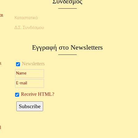
Σύνδεσμος
αι
Καταστατικό
Δ.Σ. Συνδέσμου
Εγγραφή στο Newsletters
ι
Newsletters
Receive HTML?
η