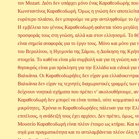
τον Mozart. Διότι δεν υπάρχει μόνο ένας Καραθεοδωρής που 
Κωνσταντίνος Καραθεοδωρή. Όμως η γνώση δεν αποτελείται α
ευρύτερο πλαίσιο, δεν μπορούμε να μην αντιληφθούμε το έ
Η εμβέλεια του γένους Καραθεοδωρή φαίνεται τόσο μεγάλη π
προσφοράς τους στη γνώση, αλλά και στον ελληνισμό. Το θέ
είναι σημεία αναφοράς για το έργο τους. Μόνο και μόνο για
του Βερολίνου, η Ηγεμονία της Σάμου, η Διοίκηση της Κρήτη
στοιχεία. Το καθένα είναι μία συμβολή και για τη γνώση κα
θησαυρός είναι μια πρόκληση για την Ελλάδα και ειδικά για 
Βαλκάνια. Οι Καραθεοδωρήδες δεν είχαν μια ελλαδοκεντρική
Βαλκάνια δεν είχαν τις τεχνητές διαχωριστικές γραμμές των
δείχνουν νοητικά σχήματα που πρέπει ν’ ακολουθήσουμε, αν
Καραθεοδωρή δεν μπορεί να είναι τοπικό, ούτε κομματικό κι 
μικρότητες. Χρόνια οι Καραθεοδωρήδες πάλευαν για την Ελ
επιτέλους, η ανάδειξή τους έχει αρχίσει. Δεν πρέπει, όμως,
Μουσείο Καραθεοδωρή είναι πλέον έτοιμο ως κτήριο. Και κάθ
σιγά μια πραγματικότητα και το αντιλαμβάνεται πλέον όλη η Θ