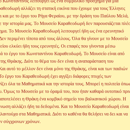
 Κωνσταντίνος λειτουργεί ως ένα συμβολικό πρόσχημα για μια
ραθεοδωρή αλλάζει τη στατική εικόνα που έχουμε για τους Έλληνες
ται και με το έργο του Ρήγα Φεραίου, με την δράση του Παύλου Μελά,
α με την ιστορία μας. Το Μουσείο Καραθεοδωρή δεν παρουσιάζεται πλέ
όημα. Το Μουσείο Καραθεοδωρή λειτουργεί ήδη ως ένα ερευνητικό
. Δεν περιμένει τίποτα από τους άλλους. Όλα θα γίνουν με το Μουσείο
είου ελκύει ήδη τους ερευνητές. Οι επαφές που γίνονται μέσω
κά το έργο του Κωνσταντίνου Καραθεοδωρή. Το Μουσείο είναι από
της Θράκης. Διότι το θέμα του δεν είναι η αναπαράσταση του
ι αυτό το μέλλον δεν είναι μόνο της Θράκης, είναι και των παιδιών
Το έργο του Καραθεοδωρή έχει αγγίξει διάφορες πτυχές των
ει όλα τα Μαθηματικά και την ιστορία τους. Μπορεί η πολιτεία όπω
του. Όμως το Μουσείο με το όραμά του, που ήταν καθαρά ουτοπικό πρι
να αποτελέσει η Θράκη ένα κομβικό σημείο του βαλκανικού χώρου. Η
Ένωση αλλάζει ήδη τα δεδομένα. Και το Μουσείο Καραθεοδωρή είναι
αλαντούχα στα Μαθηματικά. Διότι το καθένα θα θελήσει να δει και να
ων σύγχρονων χρόνων.