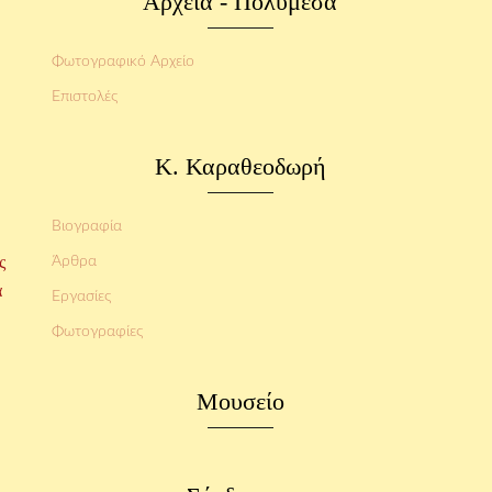
Αρχεία - Πολυμέσα
Φωτογραφικό Αρχείο
Επιστολές
Κ. Καραθεοδωρή
Βιογραφία
ς
Άρθρα
α
Εργασίες
Φωτογραφίες
Μουσείο