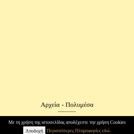
Αρχεία - Πολυμέσα
Φωτογραφικό Αρχείο
Με τη χρήση της ιστοσελίδας αποδέχεστε την χρήση Cookies
Περισσότερες Πληροφορίες εδώ.
Επιστολές
Αποδοχή