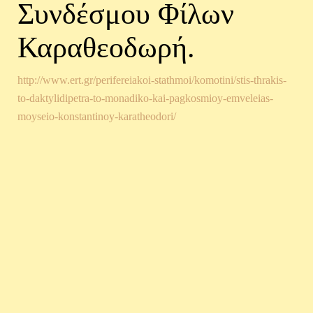
Συνδέσμου Φίλων
Καραθεοδωρή.
http://www.ert.gr/perifereiakoi-stathmoi/komotini/stis-thrakis-
to-daktylidipetra-to-monadiko-kai-pagkosmioy-emveleias-
moyseio-konstantinoy-karatheodori/