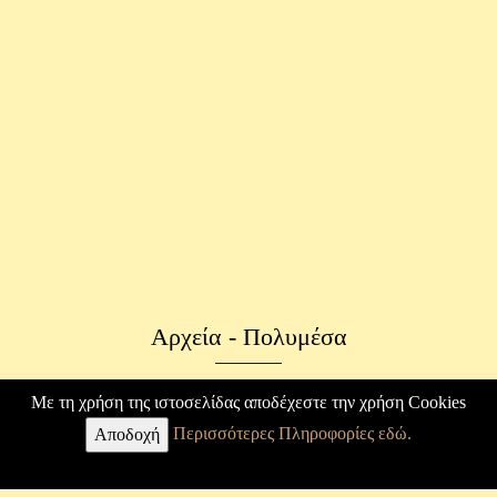
Αρχεία - Πολυμέσα
Φωτογραφικό Αρχείο
Με τη χρήση της ιστοσελίδας αποδέχεστε την χρήση Cookies
Περισσότερες Πληροφορίες εδώ.
Επιστολές
Αποδοχή
Κ. Καραθεοδωρή