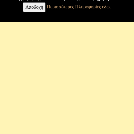
Περισσότερες Πληροφορίες εδώ.
Επιστολές
Αποδοχή
Κ. Καραθεοδωρή
Βιογραφία
Άρθρα
Εργασίες
Φωτογραφίες
Μουσείο
Σύνδεσμος
Καταστατικό
Δ.Σ. Συνδέσμου