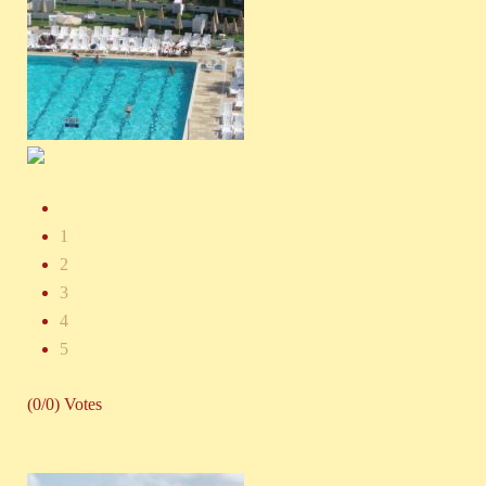
1
2
3
4
5
(0/0) Votes