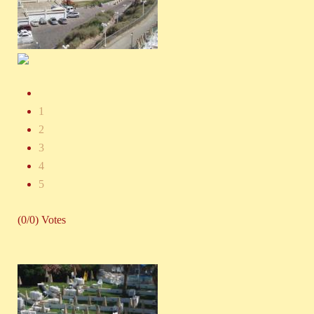
1
2
3
4
5
(0/0) Votes