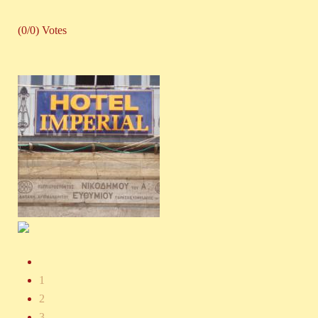
(0/0) Votes
1
2
3