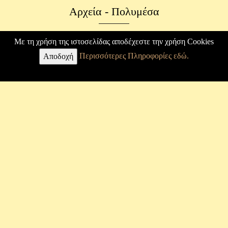
Αρχεία - Πολυμέσα
Φωτογραφικό Αρχείο
Με τη χρήση της ιστοσελίδας αποδέχεστε την χρήση Cookies
Περισσότερες Πληροφορίες εδώ.
Επιστολές
Αποδοχή
Κ. Καραθεοδωρή
Βιογραφία
Άρθρα
Εργασίες
Φωτογραφίες
Μουσείο
Σύνδεσμος