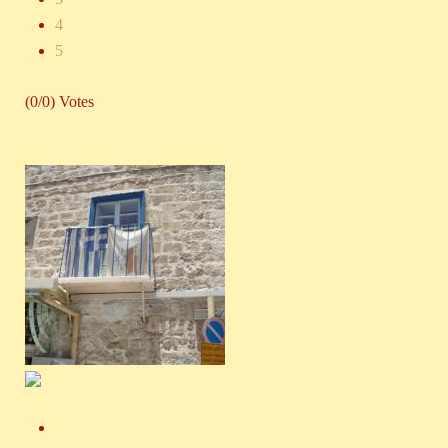
4
5
(0/0) Votes